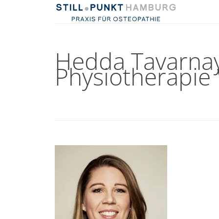
Hedda Tavarnay
Physiotherapie