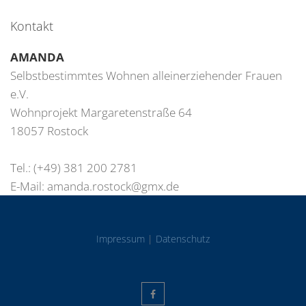
Kontakt
AMANDA
Selbstbestimmtes Wohnen alleinerziehender Frauen
e.V.
Wohnprojekt Margaretenstraße 64
18057 Rostock
Tel.: (+49) 381 200 2781
E-Mail:
amanda.rostock@gmx.de
Impressum
|
Datenschutz