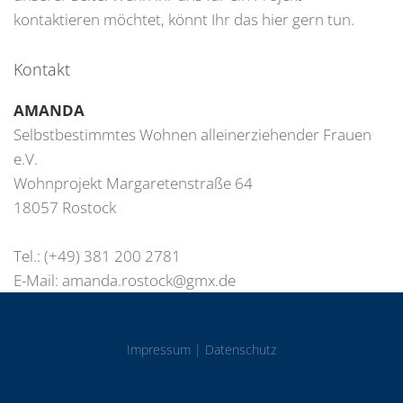
kontaktieren möchtet, könnt Ihr das hier gern tun.
Kontakt
AMANDA
Selbstbestimmtes Wohnen alleinerziehender Frauen
e.V.
Wohnprojekt Margaretenstraße 64
18057 Rostock
Tel.: (+49) 381 200 2781
E-Mail:
amanda.rostock@gmx.de
Impressum
|
Datenschutz