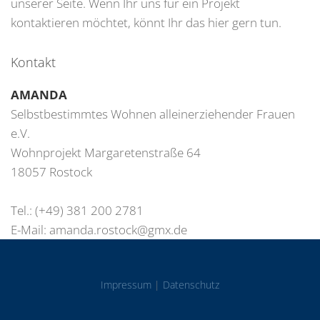
unserer Seite. Wenn Ihr uns für ein Projekt
kontaktieren möchtet, könnt Ihr das hier gern tun.
Kontakt
AMANDA
Selbstbestimmtes Wohnen alleinerziehender Frauen
e.V.
Wohnprojekt Margaretenstraße 64
18057 Rostock
Tel.: (+49) 381 200 2781
E-Mail:
amanda.rostock@gmx.de
Impressum
|
Datenschutz